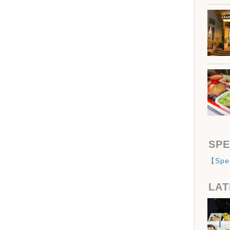
SPE
【Sp
LAT