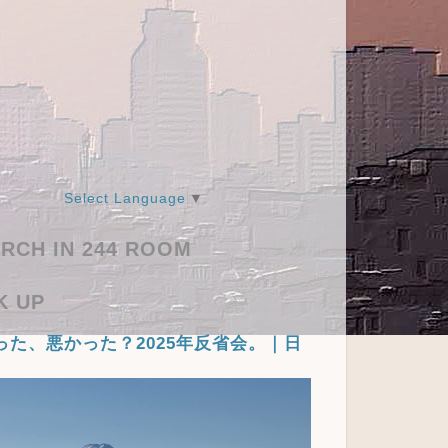
Select Language
▼
RCH IN 244 ROOM
K UP
った、悪かった？2025年反省会。｜日