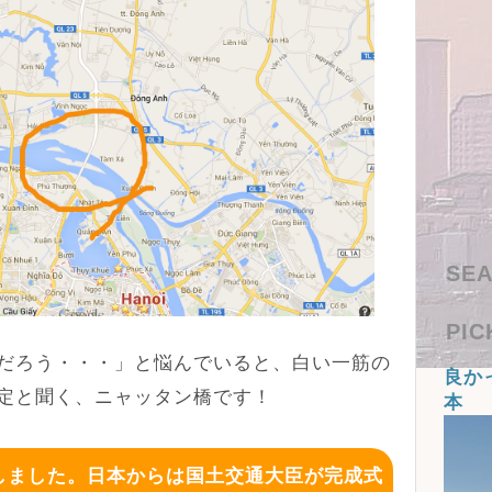
SEA
PIC
だろう・・・」と悩んでいると、白い一筋の
良か
定と聞く、ニャッタン橋です！
本
通しました。日本からは国土交通大臣が完成式