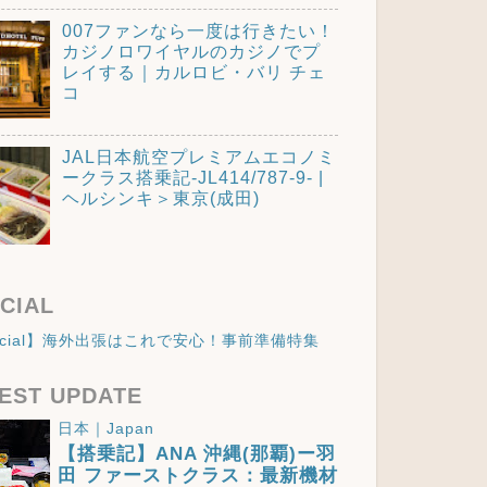
007ファンなら一度は行きたい！
カジノロワイヤルのカジノでプ
レイする｜カルロビ・バリ チェ
コ
JAL日本航空プレミアムエコノミ
ークラス搭乗記-JL414/787-9- |
ヘルシンキ＞東京(成田)
CIAL
ecial】海外出張はこれで安心！事前準備特集
EST UPDATE
日本｜Japan
【搭乗記】ANA 沖縄(那覇)ー羽
田 ファーストクラス：最新機材