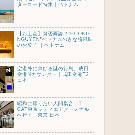
ターコード特集｜ベトナム
【お土産】賛否両論？”HUONG
NGUYEN”ベトナムのきな粉風味
のお菓子 ｜ベトナム
空港外に伸びる謎の行列、成田
空港Nカウンター｜成田空港T2
日本
昭和に帰りたい人間集合！T-
CAT東京シティエアターミナル
へ行く｜東京 日本