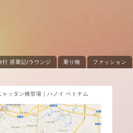
旅行 搭乗記/ラウンジ
乗り物
ファッション
イのニャッタン橋登場｜ハノイ ベトナム