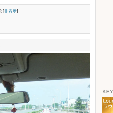
次
[
非表示
]
近
KE