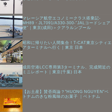
マレーシア航空エコノミークラス搭乗記-
MH89・JL7091/A330-300-"JALコードシェア
便"｜東京(成田)＞クアラルンプール
昭和に帰りたい人間集合！T-CAT東京シティエ
アターミナルへ行く｜東京 日本
成田空港LCC専用第3ターミナル、完成間近の
ミニレポート｜東京(千葉) 日本
【お土産】賛否両論？”HUONG NGUYEN”ベ
トナムのきな粉風味のお菓子 ｜ベトナム