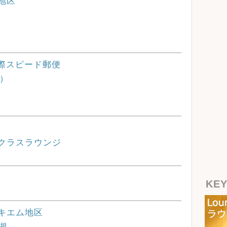
ー地区
ce 国際スピード郵便
券）
）
ーストクラスラウンジ
KE
ホアンキエム地区
ム湖