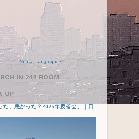
Select Language
▼
RCH IN 244 ROOM
K UP
った、悪かった？2025年反省会。｜日