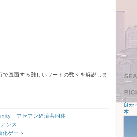
スや旅行で直面する難しいワードの数々を解説しま
SEA
PIC
良か
本
ommunity アセアン経済共同体
ライアンス
査自動化ゲート