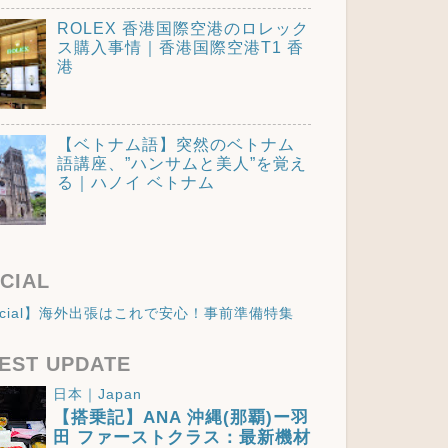
ROLEX 香港国際空港のロレック
ス購入事情｜香港国際空港T1 香
港
【ベトナム語】突然のベトナム
語講座、”ハンサムと美人”を覚え
る｜ハノイ ベトナム
CIAL
ecial】海外出張はこれで安心！事前準備特集
EST UPDATE
日本｜Japan
【搭乗記】ANA 沖縄(那覇)ー羽
田 ファーストクラス：最新機材