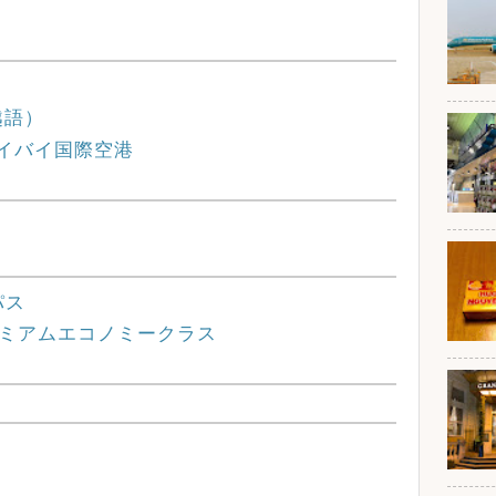
越語）
ort ノイバイ国際空港
パス
s プレミアムエコノミークラス