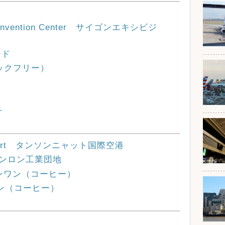
nd Convention Center サイゴンエキシビジ
ード
ロックフリー）
チ
al Airport タンソンニャット国際空港
rkⅠ タンロン工業団地
スリーインワン（コーヒー）
インワン（コーヒー）