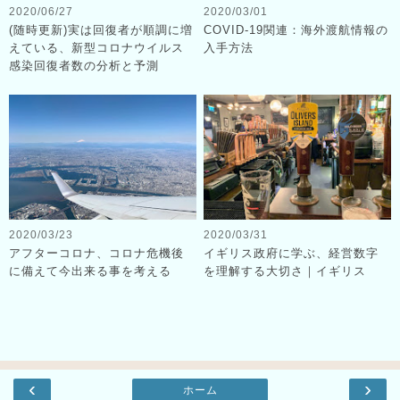
2020/06/27
2020/03/01
(随時更新)実は回復者が順調に増
COVID-19関連：海外渡航情報の
えている、新型コロナウイルス
入手方法
感染回復者数の分析と予測
2020/03/23
2020/03/31
アフターコロナ、コロナ危機後
イギリス政府に学ぶ、経営数字
に備えて今出来る事を考える
を理解する大切さ｜イギリス
‹
›
ホーム