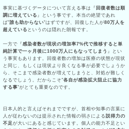
事実に基づくデータについて言える事は『
回復者数は順
調に増えている
』という事です。本当の絶望であれ
ば”
誰も助からない
”はずですが、回復した人が
80万人を
超えている
というのは隠れた朗報です。
一方で『
感染者数が現状の増加率7%代で推移すると単
純計算で一ヶ月後に1000万人にもなってしまう
』とい
う事実もあります。回復者数の増加は医療の状態が現状
と同じ、もしくは現状より良くなる事が必要でしょうか
ら、そこまで感染者数が増えてしまうと、対処が難しく
なるでしょう。だからこそ”
各自が感染拡大阻止に協力
する事
”がとても重要なのです。
日本人的と言えばそれまでですが、首相や知事の言葉に
人が従わないのは提示された情報の弱さによる
説得力の
不足
が大いにあると感じています。個人の能力不足とい