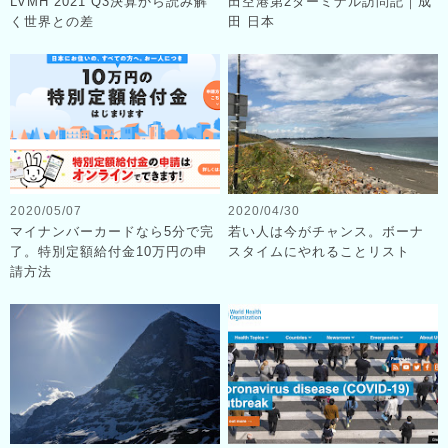
LVMH 2021 Q3決算から読み解
田空港第2ターミナル訪問記｜成
く世界との差
田 日本
2020/05/07
2020/04/30
マイナンバーカードなら5分で完
若い人は今がチャンス。ボーナ
了。特別定額給付金10万円の申
スタイムにやれることリスト
請方法