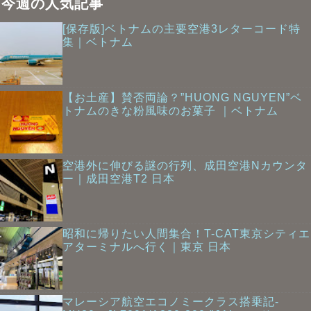
今週の人気記事
[保存版]ベトナムの主要空港3レターコード特
集｜ベトナム
【お土産】賛否両論？”HUONG NGUYEN”ベ
トナムのきな粉風味のお菓子 ｜ベトナム
空港外に伸びる謎の行列、成田空港Nカウンタ
ー｜成田空港T2 日本
昭和に帰りたい人間集合！T-CAT東京シティエ
アターミナルへ行く｜東京 日本
マレーシア航空エコノミークラス搭乗記-