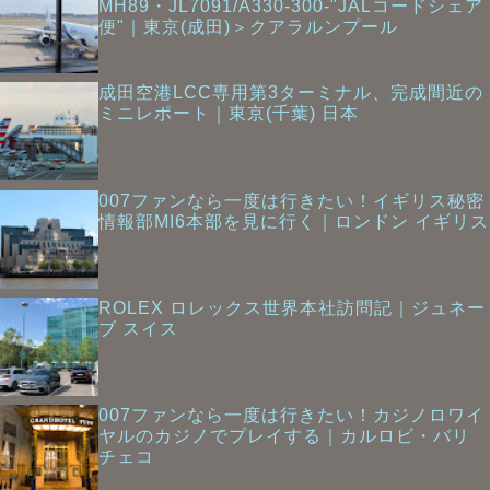
MH89・JL7091/A330-300-"JALコードシェア
便"｜東京(成田)＞クアラルンプール
成田空港LCC専用第3ターミナル、完成間近の
ミニレポート｜東京(千葉) 日本
007ファンなら一度は行きたい！イギリス秘密
情報部MI6本部を見に行く｜ロンドン イギリス
ROLEX ロレックス世界本社訪問記｜ジュネー
ブ スイス
007ファンなら一度は行きたい！カジノロワイ
ヤルのカジノでプレイする｜カルロビ・バリ
チェコ