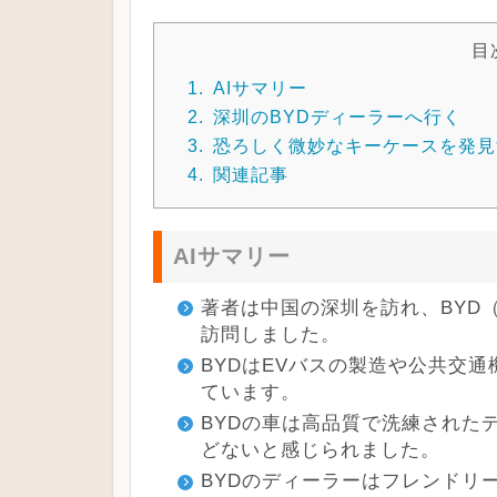
目
1.
AIサマリー
2.
深圳のBYDディーラーへ行く
3.
恐ろしく微妙なキーケースを発見
4.
関連記事
AIサマリー
著者は中国の深圳を訪れ、BYD（Bui
訪問しました。
BYDはEVバスの製造や公共交
ています。
BYDの車は高品質で洗練された
どないと感じられました。
BYDのディーラーはフレンドリ