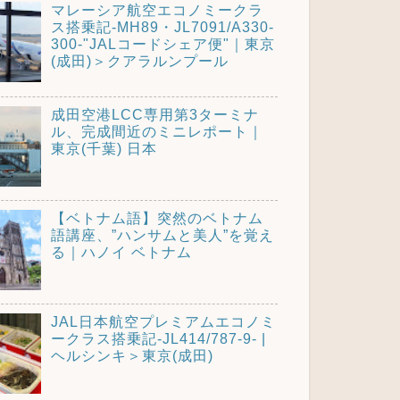
マレーシア航空エコノミークラ
ス搭乗記-MH89・JL7091/A330-
300-"JALコードシェア便"｜東京
(成田)＞クアラルンプール
成田空港LCC専用第3ターミナ
ル、完成間近のミニレポート｜
東京(千葉) 日本
【ベトナム語】突然のベトナム
語講座、”ハンサムと美人”を覚え
る｜ハノイ ベトナム
JAL日本航空プレミアムエコノミ
ークラス搭乗記-JL414/787-9- |
ヘルシンキ＞東京(成田)