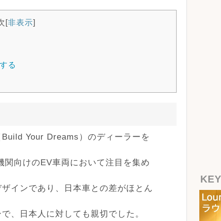
次
[
非表示
]
する
ld Your Dreams）のディーラーを
通機関向けのEV車両において注目を集め
KE
デザインであり、日本車との差がほとん
ーで、日本人に対しても親切でした。