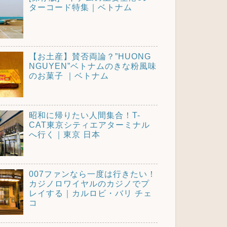
ターコード特集｜ベトナム
【お土産】賛否両論？”HUONG
NGUYEN”ベトナムのきな粉風味
のお菓子 ｜ベトナム
昭和に帰りたい人間集合！T-
CAT東京シティエアターミナル
へ行く｜東京 日本
007ファンなら一度は行きたい！
カジノロワイヤルのカジノでプ
レイする｜カルロビ・バリ チェ
コ