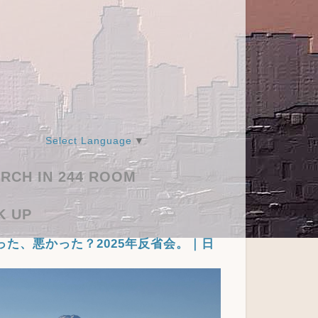
Select Language
▼
RCH IN 244 ROOM
K UP
った、悪かった？2025年反省会。｜日