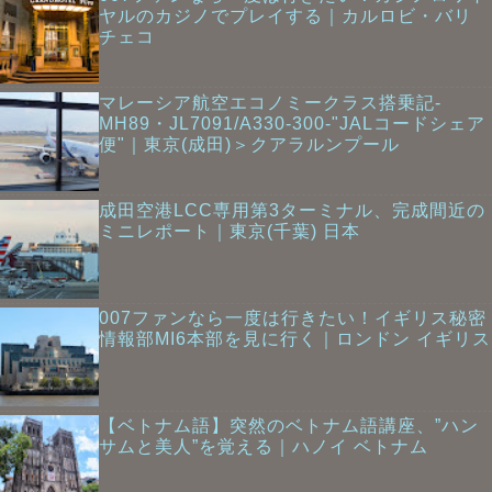
ヤルのカジノでプレイする｜カルロビ・バリ
チェコ
マレーシア航空エコノミークラス搭乗記-
MH89・JL7091/A330-300-"JALコードシェア
便"｜東京(成田)＞クアラルンプール
成田空港LCC専用第3ターミナル、完成間近の
ミニレポート｜東京(千葉) 日本
007ファンなら一度は行きたい！イギリス秘密
情報部MI6本部を見に行く｜ロンドン イギリス
【ベトナム語】突然のベトナム語講座、”ハン
サムと美人”を覚える｜ハノイ ベトナム