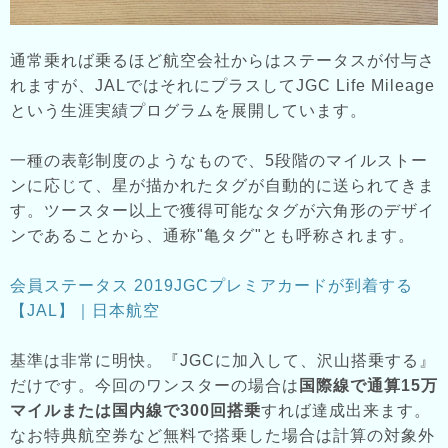
通常乗れば乗るほど航空会社からはステータスが付与さ
れますが、JALではそれにプラスしてJGC Life Mileage
という生涯実績プログラムを展開しています。
一種の表彰制度のようなもので、5段階のマイルストー
ンに応じて、星が描かれたタグが自動的に送られてきま
す。ツースター以上で獲得可能なタグが六角形のデザイ
ンであることから、通称"亀タグ"とも呼称されます。
会員ステータス 2019JGCプレミアカードが到着する
【JAL】｜日本航空
基準は非常に明快。『JGCに加入して、沢山搭乗する』
だけです。今回のワンスターの場合は
国際線で通算15万
マイルまたは国内線で300回搭乗
すれば達成出来ます。
なお特典航空券など無料で搭乗した場合は計算の対象外