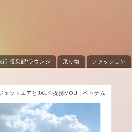
旅行 搭乗記/ラウンジ
乗り物
ファッション
ェットエアとJALの提携MOU｜ベトナム