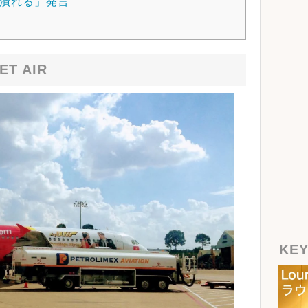
潰れる」発言
T AIR
KE