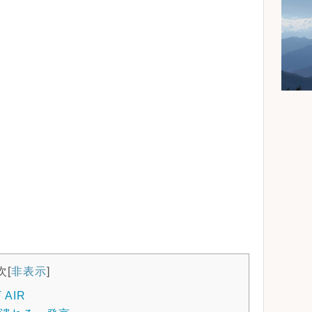
次
[
非表示
]
AIR