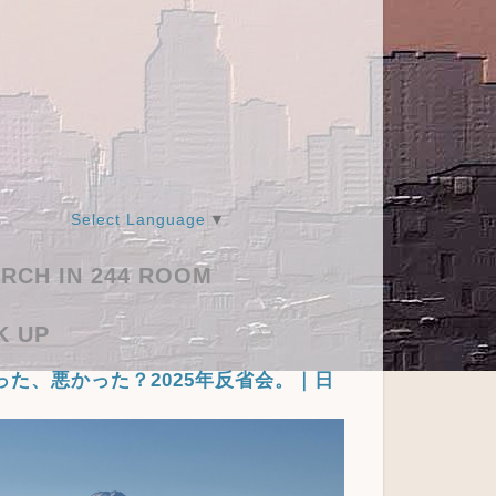
Select Language
▼
RCH IN 244 ROOM
K UP
った、悪かった？2025年反省会。｜日