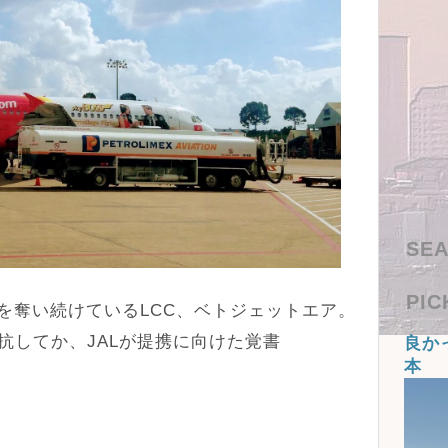
SEA
PIC
を奪い続けているLCC、ベトジェットエア。
抗してか、JALが提携に向けた覚書
良か
本