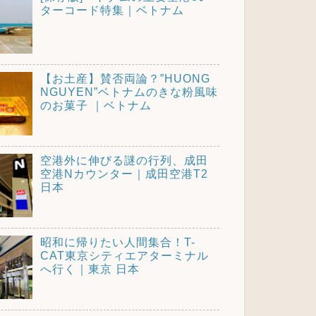
ターコード特集｜ベトナム
【お土産】賛否両論？”HUONG
NGUYEN”ベトナムのきな粉風味
のお菓子 ｜ベトナム
空港外に伸びる謎の行列、成田
空港Nカウンター｜成田空港T2
日本
昭和に帰りたい人間集合！T-
CAT東京シティエアターミナル
へ行く｜東京 日本