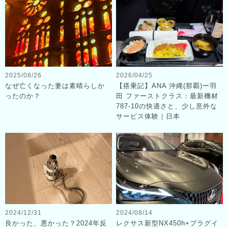
2025/08/26
2026/04/25
なぜ亡くなった妻は素晴らしか
【搭乗記】ANA 沖縄(那覇)ー羽
ったのか？
田 ファーストクラス：最新機材
787-10の快適さと、少し意外な
サービス体験｜日本
2024/12/31
2024/08/14
良かった、悪かった？2024年反
レクサス新型NX450h+プラグイ