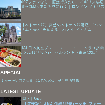
007ファンなら一度は行きたい！イギリス秘密
情報部MI6本部を見に行く｜ロンドン イギリス
【ベトナム語】突然のベトナム語講座、”ハン
サムと美人”を覚える｜ハノイ ベトナム
JAL日本航空プレミアムエコノミークラス搭乗
記-JL414/787-9- | ヘルシンキ＞東京(成田)
SPECIAL
【Special】海外出張はこれで安心！事前準備特集
LATEST UPDATE
日本｜Japan
【搭乗記】ANA 沖縄(那覇)ー羽田 ファー