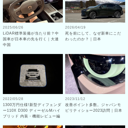
2025/06/26
2026/04/19
LiDAR標準装備が当たり前？中
死を前にして、なぜ新車にこだ
国車が日本車の先を行く｜大連
わったのか？｜日本
中国
2022/05/28
2023/11/12
1300万円仕様!新型ディフェンダ
改善ポイント多数。ジャパンモ
ー110X D300 ディーゼルMハイ
ビリティショー2023訪問｜日本
ブリッド 内装・機能レビュー編