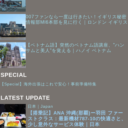
007ファンなら一度は行きたい！イギリス秘密
情報部MI6本部を見に行く｜ロンドン イギリス
【ベトナム語】突然のベトナム語講座、”ハン
サムと美人”を覚える｜ハノイ ベトナム
SPECIAL
【Special】海外出張はこれで安心！事前準備特集
LATEST UPDATE
日本｜Japan
【搭乗記】ANA 沖縄(那覇)ー羽田 ファー
ストクラス：最新機材787-10の快適さと、
少し意外なサービス体験｜日本