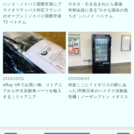
ハノイ・ノイバイ国際空港にプ
小ネタ：引き込まれたら最後、
ライオリティパス対応ラウンジ
米朝会談に見る”小さな譲歩の危
がオープン｜ノイバイ国際空港
うさ”｜ハノイ ベトナム
T2 ベトナム
2023/10/31
2020/08/04
eBay UKでお買い物、リトアニ
何故ここに？イギリスの駅にあ
アから中古自動車パーツを輸入
ったJR東日本のハイテク自動販
する｜リトアニア
売機｜ノーザンプトン イギリス