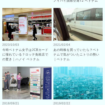
ノイバイ国際空港T2 ベトナム
2023/10/03
2021/02/04
今時ベトナム女子はJCBカード
あの時株を買っていたら？ベト
に憧れている？ロッテ免税店で
ナムで気がついたニトリの勢い
の驚き｜ハノイ ベトナム
｜ベトナム
2018/09/21
2019/02/22