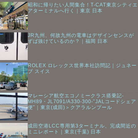
昭和に帰りたい人間集合！T-CAT東京シティエ
アターミナルへ行く｜東京 日本
JR九州、何故九州の電車はデザインセンスが
ずば抜けているのか？｜福岡 日本
ROLEX ロレックス世界本社訪問記｜ジュネー
ブ スイス
マレーシア航空エコノミークラス搭乗記-
MH89・JL7091/A330-300-"JALコードシェア
便"｜東京(成田)＞クアラルンプール
成田空港LCC専用第3ターミナル、完成間近の
ミニレポート｜東京(千葉) 日本