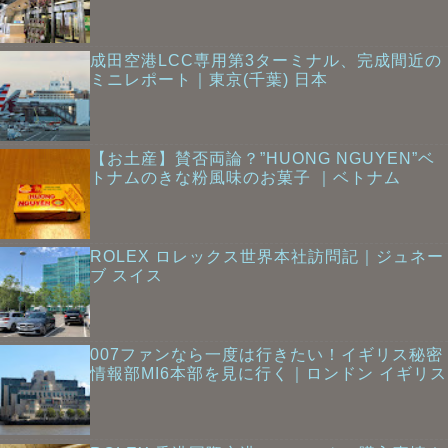
成田空港LCC専用第3ターミナル、完成間近の
ミニレポート｜東京(千葉) 日本
【お土産】賛否両論？”HUONG NGUYEN”ベ
トナムのきな粉風味のお菓子 ｜ベトナム
ROLEX ロレックス世界本社訪問記｜ジュネー
ブ スイス
007ファンなら一度は行きたい！イギリス秘密
情報部MI6本部を見に行く｜ロンドン イギリス