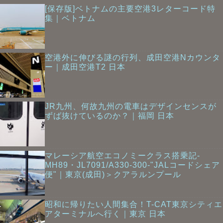
[保存版]ベトナムの主要空港3レターコード特
集｜ベトナム
空港外に伸びる謎の行列、成田空港Nカウンタ
ー｜成田空港T2 日本
JR九州、何故九州の電車はデザインセンスが
ずば抜けているのか？｜福岡 日本
マレーシア航空エコノミークラス搭乗記-
MH89・JL7091/A330-300-"JALコードシェア
便"｜東京(成田)＞クアラルンプール
昭和に帰りたい人間集合！T-CAT東京シティエ
アターミナルへ行く｜東京 日本