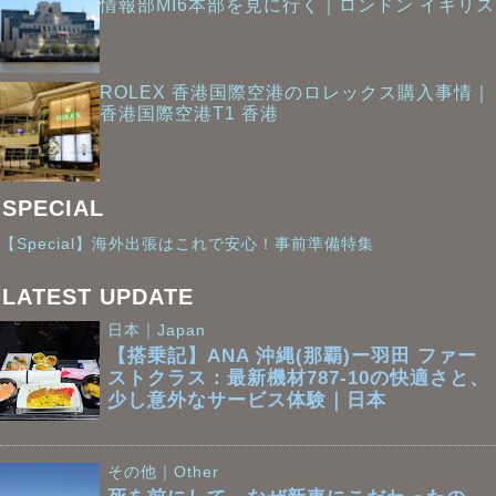
情報部MI6本部を見に行く｜ロンドン イギリス
ROLEX 香港国際空港のロレックス購入事情｜
香港国際空港T1 香港
SPECIAL
【Special】海外出張はこれで安心！事前準備特集
LATEST UPDATE
日本｜Japan
【搭乗記】ANA 沖縄(那覇)ー羽田 ファー
ストクラス：最新機材787-10の快適さと、
少し意外なサービス体験｜日本
その他｜Other