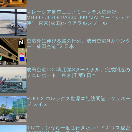
マレーシア航空エコノミークラス搭乗記-
MH89・JL7091/A330-300-"JALコードシェア
便"｜東京(成田)＞クアラルンプール
空港外に伸びる謎の行列、成田空港Nカウンタ
ー｜成田空港T2 日本
成田空港LCC専用第3ターミナル、完成間近の
ミニレポート｜東京(千葉) 日本
ROLEX ロレックス世界本社訪問記｜ジュネー
ブ スイス
007ファンなら一度は行きたい！イギリス秘密