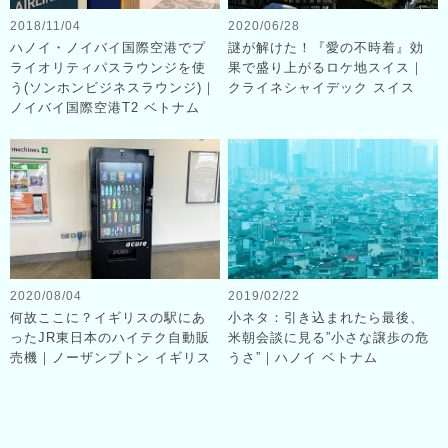
2018/11/04
2020/06/28
ハノイ・ノイバイ国際空港でプ
謎が解けた！『愛の不時着』効
ライオリティパスラウンジを使
果で盛り上がるロケ地スイス｜
う(ソンホンビジネスラウンジ)｜
クライネシャイデック スイス
ノイバイ国際空港T2 ベトナム
2020/08/04
2019/02/22
何故ここに？イギリスの駅にあ
小ネタ：引き込まれたら最後、
ったJR東日本のハイテク自動販
米朝会談に見る”小さな譲歩の危
売機｜ノーザンプトン イギリス
うさ”｜ハノイ ベトナム