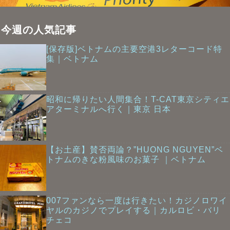
今週の人気記事
[保存版]ベトナムの主要空港3レターコード特
集｜ベトナム
昭和に帰りたい人間集合！T-CAT東京シティエ
アターミナルへ行く｜東京 日本
【お土産】賛否両論？”HUONG NGUYEN”ベ
トナムのきな粉風味のお菓子 ｜ベトナム
007ファンなら一度は行きたい！カジノロワイ
ヤルのカジノでプレイする｜カルロビ・バリ
チェコ