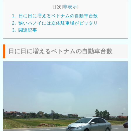
目次
[
非表示
]
1.
日に日に増えるベトナムの自動車台数
2.
狭いハノイには立体駐車場がピッタリ
3.
関連記事
日に日に増えるベトナムの自動車台数