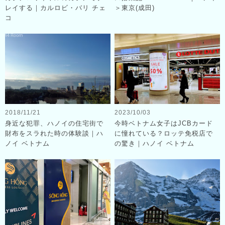
レイする｜カルロビ・バリ チェ
＞東京(成田)
コ
2018/11/21
2023/10/03
身近な犯罪、ハノイの住宅街で
今時ベトナム女子はJCBカード
財布をスラれた時の体験談｜ハ
に憧れている？ロッテ免税店で
ノイ ベトナム
の驚き｜ハノイ ベトナム