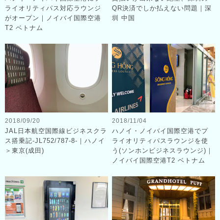
ライオリティパス対応ラウンジ
QR決済でしか払えない問題｜深
がオープン｜ノイバイ国際空港
圳 中国
T2 ベトナム
2018/09/20
2018/11/04
JAL日本航空国際線ビジネスクラ
ハノイ・ノイバイ国際空港でプ
ス搭乗記-JL752/787-8-｜ハノイ
ライオリティパスラウンジを使
＞東京(成田)
う(ソンホンビジネスラウンジ)｜
ノイバイ国際空港T2 ベトナム