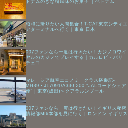
トナムのきな粉風味のお菓子 ｜ベトナム
昭和に帰りたい人間集合！T-CAT東京シティエ
アターミナルへ行く｜東京 日本
007ファンなら一度は行きたい！カジノロワイ
ヤルのカジノでプレイする｜カルロビ・バリ
チェコ
マレーシア航空エコノミークラス搭乗記-
MH89・JL7091/A330-300-"JALコードシェア
便"｜東京(成田)＞クアラルンプール
007ファンなら一度は行きたい！イギリス秘密
情報部MI6本部を見に行く｜ロンドン イギリス