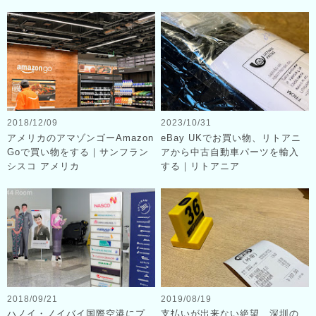
2018/12/09
2023/10/31
アメリカのアマゾンゴーAmazon
eBay UKでお買い物、リトアニ
Goで買い物をする｜サンフラン
アから中古自動車パーツを輸入
シスコ アメリカ
する｜リトアニア
2018/09/21
2019/08/19
ハノイ・ノイバイ国際空港にプ
支払いが出来ない絶望、深圳の