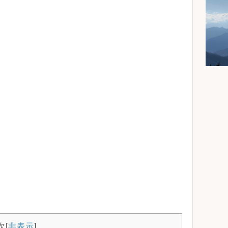
次
[
非表示
]