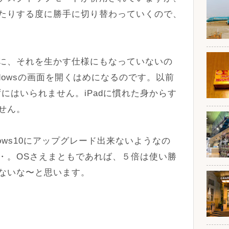
たりする度に勝手に切り替わっていくので、
に、それを生かす仕様にもなっていないの
dowsの画面を開くはめになるのです。以前
ずにはいられません。iPadに慣れた身からす
せん。
ndows10にアップグレード出来ないようなの
・。OSさえまともであれば、５倍は使い勝
ないな〜と思います。