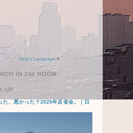
Select Language
▼
RCH IN 244 ROOM
K UP
った、悪かった？2025年反省会。｜日