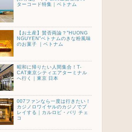
ターコード特集｜ベトナム
【お土産】賛否両論？”HUONG
NGUYEN”ベトナムのきな粉風味
のお菓子 ｜ベトナム
昭和に帰りたい人間集合！T-
CAT東京シティエアターミナル
へ行く｜東京 日本
007ファンなら一度は行きたい！
カジノロワイヤルのカジノでプ
レイする｜カルロビ・バリ チェ
コ