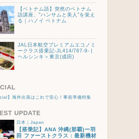
【ベトナム語】突然のベトナム
語講座、”ハンサムと美人”を覚え
る｜ハノイ ベトナム
JAL日本航空プレミアムエコノミ
ークラス搭乗記-JL414/787-9- |
ヘルシンキ＞東京(成田)
CIAL
ecial】海外出張はこれで安心！事前準備特集
EST UPDATE
日本｜Japan
【搭乗記】ANA 沖縄(那覇)ー羽
田 ファーストクラス：最新機材