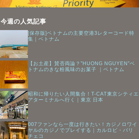
今週の人気記事
[保存版]ベトナムの主要空港3レターコード特
集｜ベトナム
【お土産】賛否両論？”HUONG NGUYEN”ベ
トナムのきな粉風味のお菓子 ｜ベトナム
昭和に帰りたい人間集合！T-CAT東京シティエ
アターミナルへ行く｜東京 日本
007ファンなら一度は行きたい！カジノロワイ
ヤルのカジノでプレイする｜カルロビ・バリ
チェコ