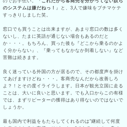
のでお手伝い。『
これだから客商売を分かってない奴ら
のシステムは嫌だねっ！
』と、3人で嫌味をブチマケテ
すっきりしました笑。
窓口でも買うことは出来ますが、あまり窓口の数は多く
ないし、たまに英語が通じない場合もあるのだと
か・・・。もちろん、買った後も『どこから乗るのかよ
く分からない』、『乗ってもなかなか到着しない』など
苦難は続きます。
良く迷っている外国の方が居るので、その都度声を掛け
てあげますけどね・・・。客商売なんだから改善しろ
よ？！とその度イライラします。日本が観光立国に走る
ことは、大いに良いと思います。でも入口からこの有様
では、まずリピーターの獲得はあり得ないのではないで
しょうか。
最も国内で利益をもたらしてくれるのは”継続して何度