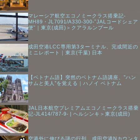
マレーシア航空エコノミークラス搭乗記-
MH89・JL7091/A330-300-"JALコードシェア
便"｜東京(成田)＞クアラルンプール
成田空港LCC専用第3ターミナル、完成間近の
ミニレポート｜東京(千葉) 日本
【ベトナム語】突然のベトナム語講座、”ハン
サムと美人”を覚える｜ハノイ ベトナム
JAL日本航空プレミアムエコノミークラス搭乗
記-JL414/787-9- | ヘルシンキ＞東京(成田)
空港外に伸びる謎の行列、成田空港Nカウンタ