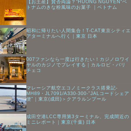
【お土産】賛否両論？”HUONG NGUYEN”ベ
トナムのきな粉風味のお菓子 ｜ベトナム
昭和に帰りたい人間集合！T-CAT東京シティエ
アターミナルへ行く｜東京 日本
007ファンなら一度は行きたい！カジノロワイ
ヤルのカジノでプレイする｜カルロビ・バリ
チェコ
マレーシア航空エコノミークラス搭乗記-
MH89・JL7091/A330-300-"JALコードシェア
便"｜東京(成田)＞クアラルンプール
成田空港LCC専用第3ターミナル、完成間近の
ミニレポート｜東京(千葉) 日本