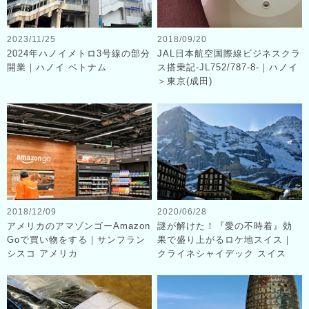
2023/11/25
2018/09/20
2024年ハノイメトロ3号線の部分
JAL日本航空国際線ビジネスクラ
開業｜ハノイ ベトナム
ス搭乗記-JL752/787-8-｜ハノイ
＞東京(成田)
2018/12/09
2020/06/28
アメリカのアマゾンゴーAmazon
謎が解けた！『愛の不時着』効
Goで買い物をする｜サンフラン
果で盛り上がるロケ地スイス｜
シスコ アメリカ
クライネシャイデック スイス