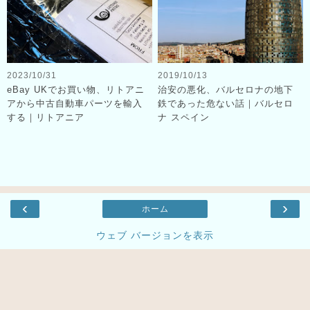
2023/10/31
2019/10/13
eBay UKでお買い物、リトアニ
治安の悪化、バルセロナの地下
アから中古自動車パーツを輸入
鉄であった危ない話｜バルセロ
する｜リトアニア
ナ スペイン
‹
›
ホーム
ウェブ バージョンを表示