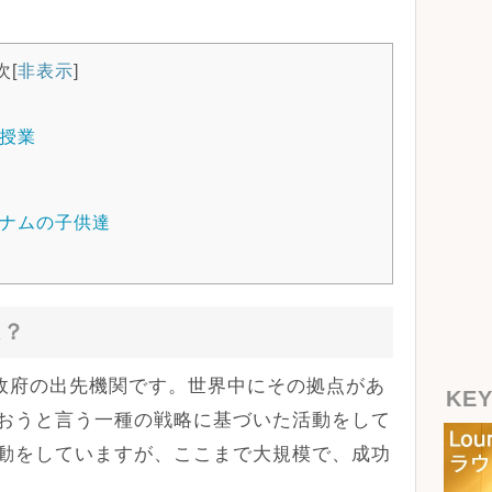
次
[
非表示
]
授業
ナムの子供達
は？
"は英国政府の出先機関です。世界中にその拠点があ
KE
おうと言う一種の戦略に基づいた活動をして
動をしていますが、ここまで大規模で、成功