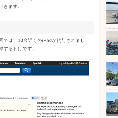
いきます。
では、10台近くのiPadが貸与されまし
導するわけです。