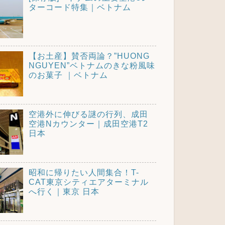
ターコード特集｜ベトナム
【お土産】賛否両論？”HUONG
NGUYEN”ベトナムのきな粉風味
のお菓子 ｜ベトナム
空港外に伸びる謎の行列、成田
空港Nカウンター｜成田空港T2
日本
昭和に帰りたい人間集合！T-
CAT東京シティエアターミナル
へ行く｜東京 日本