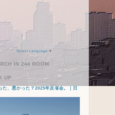
Select Language
▼
RCH IN 244 ROOM
K UP
った、悪かった？2025年反省会。｜日