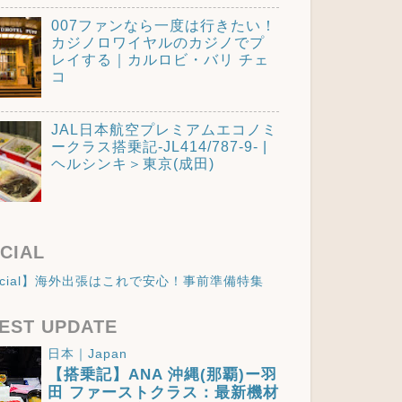
007ファンなら一度は行きたい！
カジノロワイヤルのカジノでプ
レイする｜カルロビ・バリ チェ
コ
JAL日本航空プレミアムエコノミ
ークラス搭乗記-JL414/787-9- |
ヘルシンキ＞東京(成田)
CIAL
ecial】海外出張はこれで安心！事前準備特集
EST UPDATE
日本｜Japan
【搭乗記】ANA 沖縄(那覇)ー羽
田 ファーストクラス：最新機材