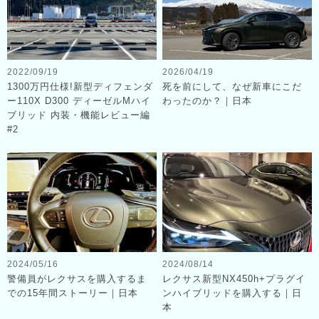
2022/09/19
2026/04/19
1300万円仕様!新型ディフェンダ
死を前にして、なぜ新車にこだ
ー110X D300 ディーゼルMハイ
わったのか？｜日本
ブリッド 内装・機能レビュー編
#2
2024/05/16
2024/08/14
警備員がレクサスを購入するま
レクサス新型NX450h+プラグイ
での15年間ストーリー｜日本
ンハイブリッドを購入する｜日
本