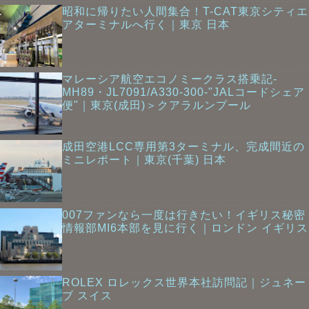
昭和に帰りたい人間集合！T-CAT東京シティエ
アターミナルへ行く｜東京 日本
マレーシア航空エコノミークラス搭乗記-
MH89・JL7091/A330-300-"JALコードシェア
便"｜東京(成田)＞クアラルンプール
成田空港LCC専用第3ターミナル、完成間近の
ミニレポート｜東京(千葉) 日本
007ファンなら一度は行きたい！イギリス秘密
情報部MI6本部を見に行く｜ロンドン イギリス
ROLEX ロレックス世界本社訪問記｜ジュネー
ブ スイス