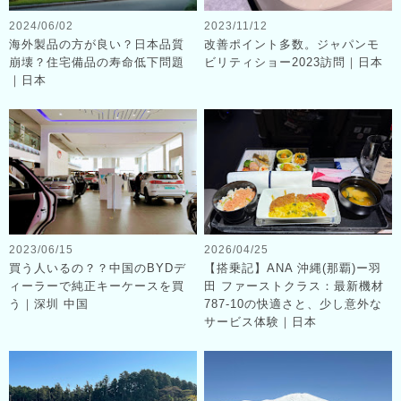
2024/06/02
2023/11/12
海外製品の方が良い？日本品質
改善ポイント多数。ジャパンモ
崩壊？住宅備品の寿命低下問題
ビリティショー2023訪問｜日本
｜日本
2023/06/15
2026/04/25
買う人いるの？？中国のBYDデ
【搭乗記】ANA 沖縄(那覇)ー羽
ィーラーで純正キーケースを買
田 ファーストクラス：最新機材
う｜深圳 中国
787-10の快適さと、少し意外な
サービス体験｜日本