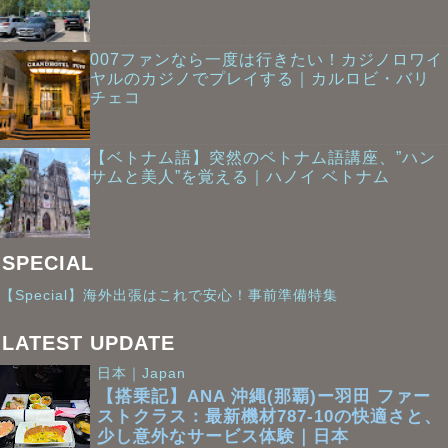
007ファンなら一度は行きたい！カジノロワイ
ヤルのカジノでプレイする｜カルロビ・バリ
チェコ
【ベトナム語】突然のベトナム語講座、”ハン
サムと美人”を覚える｜ハノイ ベトナム
SPECIAL
【Special】海外出張はこれで安心！事前準備特集
LATEST UPDATE
日本｜Japan
【搭乗記】ANA 沖縄(那覇)ー羽田 ファー
ストクラス：最新機材787-10の快適さと、
少し意外なサービス体験｜日本