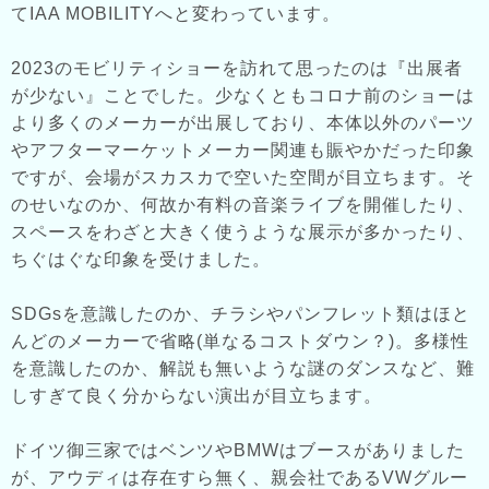
てIAA MOBILITYへと変わっています。
2023のモビリティショーを訪れて思ったのは『出展者
が少ない』ことでした。少なくともコロナ前のショーは
より多くのメーカーが出展しており、本体以外のパーツ
やアフターマーケットメーカー関連も賑やかだった印象
ですが、会場がスカスカで空いた空間が目立ちます。そ
のせいなのか、何故か有料の音楽ライブを開催したり、
スペースをわざと大きく使うような展示が多かったり、
ちぐはぐな印象を受けました。
SDGsを意識したのか、チラシやパンフレット類はほと
んどのメーカーで省略(単なるコストダウン？)。多様性
を意識したのか、解説も無いような謎のダンスなど、難
しすぎて良く分からない演出が目立ちます。
ドイツ御三家ではベンツやBMWはブースがありました
が、アウディは存在すら無く、親会社であるVWグルー