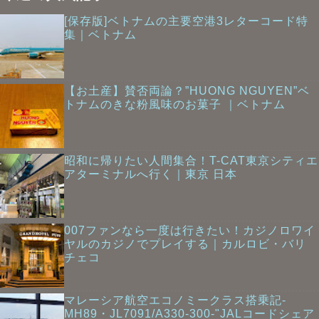
[保存版]ベトナムの主要空港3レターコード特
集｜ベトナム
【お土産】賛否両論？”HUONG NGUYEN”ベ
トナムのきな粉風味のお菓子 ｜ベトナム
昭和に帰りたい人間集合！T-CAT東京シティエ
アターミナルへ行く｜東京 日本
007ファンなら一度は行きたい！カジノロワイ
ヤルのカジノでプレイする｜カルロビ・バリ
チェコ
マレーシア航空エコノミークラス搭乗記-
MH89・JL7091/A330-300-"JALコードシェア