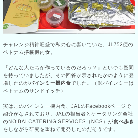
チャレンジ精神旺盛で私の心に響いていた、JL752便の
ベトナム搭載機内食。
『どんな人たちが作っているのだろう？』といつも疑問
を持っていましたが、その回答が示されたかのように登
場したのが
バインミー機内食
でした。（※バインミーは
ベトナムのサンドイッチ）
実はこのバインミー機内食、JALのFacebookページで
紹介がなされており、JALの担当者とケータリング会社
のNOIBAI CATERING SERVICES（NCS）が
食べ歩き
をしながら研究を重ねて開発したのだそうです。