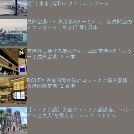
便"｜東京(成田)＞クアラルンプール
成田空港LCC専用第3ターミナル、完成間近の
ミニレポート｜東京(千葉) 日本
空港外に伸びる謎の行列、成田空港Nカウンタ
ー｜成田空港T2 日本
ROLEX 香港国際空港のロレックス購入事情｜
香港国際空港T1 香港
【ベトナム語】突然のベトナム語講座、”ハン
サムと美人”を覚える｜ハノイ ベトナム