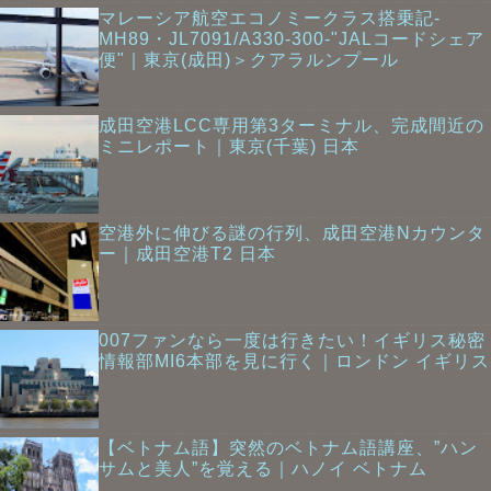
マレーシア航空エコノミークラス搭乗記-
MH89・JL7091/A330-300-"JALコードシェア
便"｜東京(成田)＞クアラルンプール
成田空港LCC専用第3ターミナル、完成間近の
ミニレポート｜東京(千葉) 日本
空港外に伸びる謎の行列、成田空港Nカウンタ
ー｜成田空港T2 日本
007ファンなら一度は行きたい！イギリス秘密
情報部MI6本部を見に行く｜ロンドン イギリス
【ベトナム語】突然のベトナム語講座、”ハン
サムと美人”を覚える｜ハノイ ベトナム