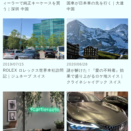
ィーラーで純正キーケースを買
国車が日本車の先を行く｜大連
う｜深圳 中国
中国
2019/07/15
2020/06/28
ROLEX ロレックス世界本社訪問
謎が解けた！『愛の不時着』効
記｜ジュネーブ スイス
果で盛り上がるロケ地スイス｜
クライネシャイデック スイス