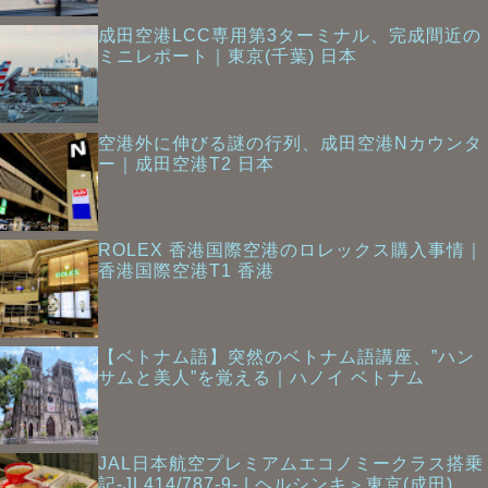
成田空港LCC専用第3ターミナル、完成間近の
ミニレポート｜東京(千葉) 日本
空港外に伸びる謎の行列、成田空港Nカウンタ
ー｜成田空港T2 日本
ROLEX 香港国際空港のロレックス購入事情｜
香港国際空港T1 香港
【ベトナム語】突然のベトナム語講座、”ハン
サムと美人”を覚える｜ハノイ ベトナム
JAL日本航空プレミアムエコノミークラス搭乗
記-JL414/787-9- | ヘルシンキ＞東京(成田)