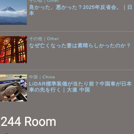
その他｜Other
良かった、悪かった？2025年反省会。｜日
本
その他｜Other
なぜ亡くなった妻は素晴らしかったのか？
中国｜China
LiDAR標準装備が当たり前？中国車が日本
車の先を行く｜大連 中国