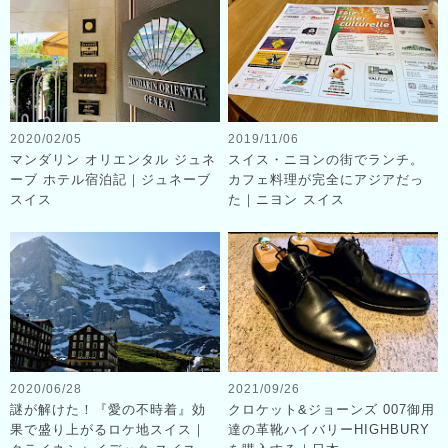
2020/02/05
2019/11/06
マンダリン オリエンタル ジュネ
スイス・ニヨンの街でランチ。
ーブ ホテル宿泊記｜ジュネーブ
カフェ料理が完全にアジアだっ
スイス
た｜ニヨン スイス
2020/06/28
2021/09/26
謎が解けた！『愛の不時着』効
クロケット&ジョーンズ 007御用
果で盛り上がるロケ地スイス｜
達の革靴ハイバリーHIGHBURY