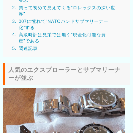
並ぶ
2.
買って初めて見えてくる”ロレックスの深い世
界”
3.
007に憧れて”NATOバンドサブマリーナー
化”する
4.
高級時計は見栄では無く”現金化可能な資
産”である
5.
関連記事
人気のエクスプローラーとサブマリーナ
ーが並ぶ