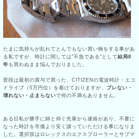
たまに気持ちが乱れてとんでもない買い物をする事があ
る私ですが、時計に関しては”不急である”として
結局8
年
も買わぬまま悩んでおりました。
普段は最初の賞与で買った、CITIZENの電波時計・エコ
ドライブ（5万円位）を着けておりますが、
ブレない・
壊れない・止まらない
で何の不満もありません。
ある日私が勝手に師と仰ぐ先輩から連絡があり、不要に
なった時計を市価より安く譲っていただける事になりま
した。選択肢はロレックスのエクスプローラーとサブマ