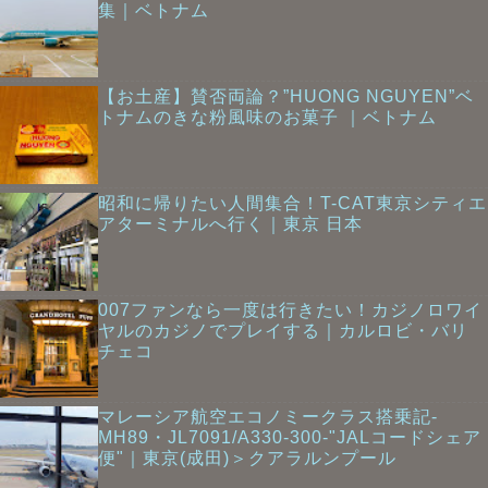
集｜ベトナム
【お土産】賛否両論？”HUONG NGUYEN”ベ
トナムのきな粉風味のお菓子 ｜ベトナム
昭和に帰りたい人間集合！T-CAT東京シティエ
アターミナルへ行く｜東京 日本
007ファンなら一度は行きたい！カジノロワイ
ヤルのカジノでプレイする｜カルロビ・バリ
チェコ
マレーシア航空エコノミークラス搭乗記-
MH89・JL7091/A330-300-"JALコードシェア
便"｜東京(成田)＞クアラルンプール