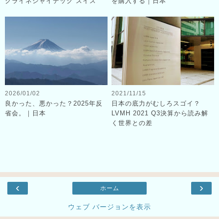
クライネシャイデック スイス
を購入する｜日本
2026/01/02
2021/11/15
良かった、悪かった？2025年反
日本の底力がむしろスゴイ？
省会。｜日本
LVMH 2021 Q3決算から読み解
く世界との差
‹
›
ホーム
ウェブ バージョンを表示