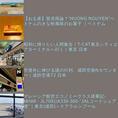
【お土産】賛否両論？”HUONG NGUYEN”ベ
トナムのきな粉風味のお菓子 ｜ベトナム
昭和に帰りたい人間集合！T-CAT東京シティエ
アターミナルへ行く｜東京 日本
空港外に伸びる謎の行列、成田空港Nカウンタ
ー｜成田空港T2 日本
マレーシア航空エコノミークラス搭乗記-
MH89・JL7091/A330-300-"JALコードシェア
便"｜東京(成田)＞クアラルンプール