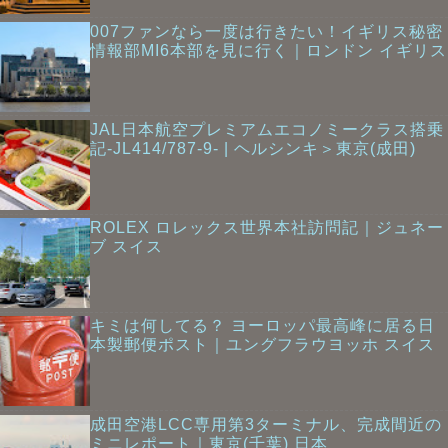
007ファンなら一度は行きたい！イギリス秘密
情報部MI6本部を見に行く｜ロンドン イギリス
JAL日本航空プレミアムエコノミークラス搭乗
記-JL414/787-9- | ヘルシンキ＞東京(成田)
ROLEX ロレックス世界本社訪問記｜ジュネー
ブ スイス
キミは何してる？ ヨーロッパ最高峰に居る日
本製郵便ポスト｜ユングフラウヨッホ スイス
成田空港LCC専用第3ターミナル、完成間近の
ミニレポート｜東京(千葉) 日本