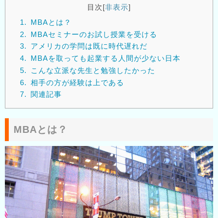
目次
[
非表示
]
1.
MBAとは？
2.
MBAセミナーのお試し授業を受ける
3.
アメリカの学問は既に時代遅れだ
4.
MBAを取っても起業する人間が少ない日本
5.
こんな立派な先生と勉強したかった
6.
相手の方が経験は上である
7.
関連記事
MBAとは？