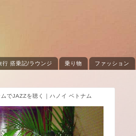
旅行 搭乗記/ラウンジ
乗り物
ファッション
ムでJAZZを聴く｜ハノイ ベトナム