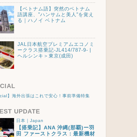
【ベトナム語】突然のベトナム
語講座、”ハンサムと美人”を覚え
る｜ハノイ ベトナム
JAL日本航空プレミアムエコノミ
ークラス搭乗記-JL414/787-9- |
ヘルシンキ＞東京(成田)
CIAL
ecial】海外出張はこれで安心！事前準備特集
EST UPDATE
日本｜Japan
【搭乗記】ANA 沖縄(那覇)ー羽
田 ファーストクラス：最新機材