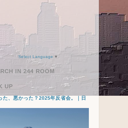
Select Language
▼
RCH IN 244 ROOM
K UP
った、悪かった？2025年反省会。｜日