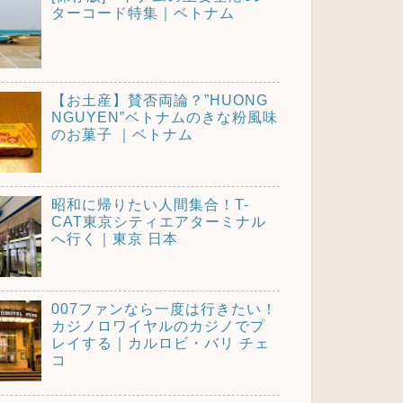
ターコード特集｜ベトナム
【お土産】賛否両論？”HUONG
NGUYEN”ベトナムのきな粉風味
のお菓子 ｜ベトナム
昭和に帰りたい人間集合！T-
CAT東京シティエアターミナル
へ行く｜東京 日本
007ファンなら一度は行きたい！
カジノロワイヤルのカジノでプ
レイする｜カルロビ・バリ チェ
コ