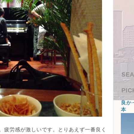
SEA
PIC
良か
本
。疲労感が激しいです。とりあえず一番良く