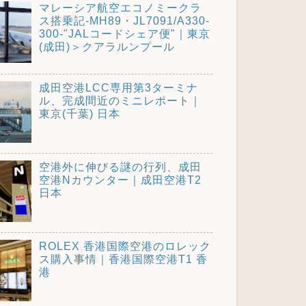
マレーシア航空エコノミークラ
ス搭乗記-MH89・JL7091/A330-
300-"JALコードシェア便"｜東京
(成田)＞クアラルンプール
成田空港LCC専用第3ターミナ
ル、完成間近のミニレポート｜
東京(千葉) 日本
空港外に伸びる謎の行列、成田
空港Nカウンター｜成田空港T2
日本
ROLEX 香港国際空港のロレック
ス購入事情｜香港国際空港T1 香
港